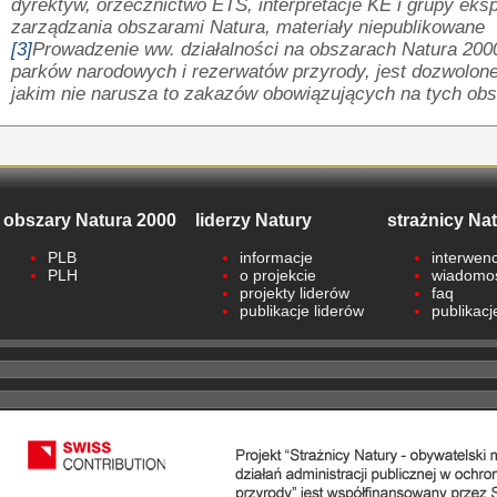
dyrektyw, orzecznictwo ETS, interpretacje KE i grupy eksp
zarządzania obszarami Natura, materiały niepublikowane
[3]
Prowadzenie ww. działalności na obszarach Natura 20
parków narodowych i rezerwatów przyrody, jest dozwolone
jakim nie narusza to zakazów obowiązujących na tych ob
obszary Natura 2000
liderzy Natury
strażnicy Na
PLB
informacje
interwenc
PLH
o projekcie
wiadomo
projekty liderów
faq
publikacje liderów
publikacj