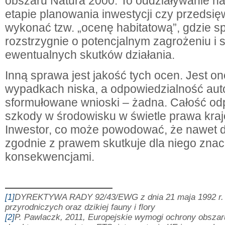
obszaru Natura 2000. To oddziaływanie n
etapie planowania inwestycji czy przedsię
wykonać tzw. „ocenę habitatową”, gdzie sp
rozstrzygnie o potencjalnym zagrożeniu i 
ewentualnych skutków działania.
Inną sprawa jest jakość tych ocen. Jest on
wypadkach niska, a odpowiedzialność aut
sformułowane wnioski – żadna. Całość od
szkody w środowisku w świetle prawa kra
Inwestor, co może powodować, że nawet 
zgodnie z prawem skutkuje dla niego zna
konsekwencjami.
[1]
DYREKTYWA RADY 92/43/EWG z dnia 21 maja 1992 r. w
przyrodniczych oraz dzikiej fauny i flory
[2]
P. Pawlaczk, 2011, Europejskie wymogi ochrony obsza