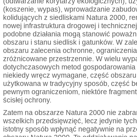
(odtwarzanie korytarzy ekologicznych), uż
(koszenie, wypas), wprowadzanie zabudo
kolidujących z siedliskami Natura 2000, r
nowej infrastruktura drogowej i technicznej,
podobne działania mogą stanowić poważn
obszaru i stanu siedlisk i gatunków. W zal
obszaru zalecenia ochronne, ograniczeni
zróżnicowane przestrzennie. W wielu wyp
dotychczasowych metod gospodarowania j
niekiedy wręcz wymagane, część obszar
użytkowana w tradycyjny sposób, część b
pewnym ograniczeniom, niektóre fragme
ścisłej ochrony.
Zatem na obszarze Natura 2000 nie zabrani
wszelkich przedsięwzięć, lecz jedynie ty
istotny sposób wpłynąć negatywnie na pr