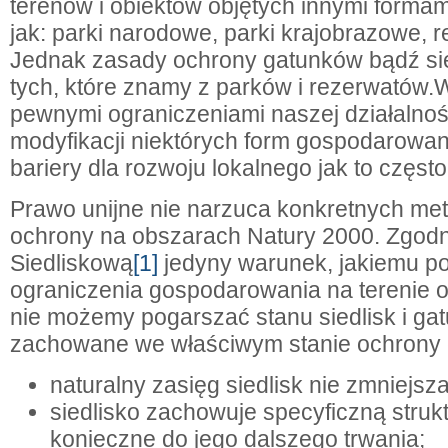
terenów i obiektów objętych innymi formam
jak: parki narodowe, parki krajobrazowe, 
Jednak zasady ochrony gatunków bądź sie
tych, które znamy z parków i rezerwatów.
pewnymi ograniczeniami naszej działalnoś
modyfikacji niektórych form gospodarowani
bariery dla rozwoju lokalnego jak to częst
Prawo unijne nie narzuca konkretnych met
ochrony na obszarach Natury 2000. Zgodn
Siedliskową
[1]
jedyny warunek, jakiemu po
ograniczenia gospodarowania na terenie ob
nie możemy pogarszać stanu siedlisk i g
zachowane we właściwym stanie ochrony 
naturalny zasięg siedlisk nie zmniejsza
siedlisko zachowuje specyficzną strukt
konieczne do jego dalszego trwania;